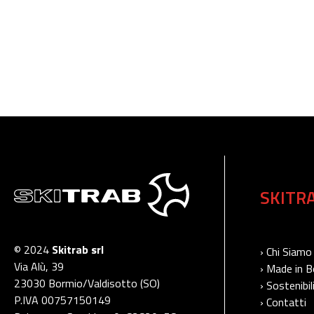
SKITR
© 2024
Skitrab srl
› Chi Siamo
Via Alù, 39
› Made in 
23030 Bormio/Valdisotto (SO)
› Sostenibil
P.IVA 00757150149
› Contatti