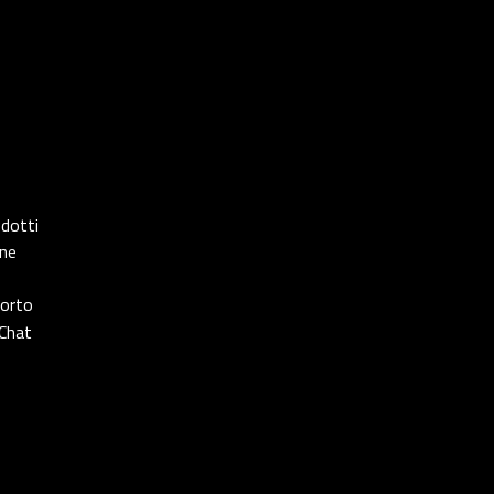
odotti
one
porto
Chat