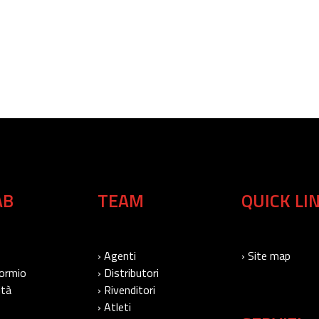
AB
TEAM
QUICK LI
› Agenti
› Site map
Bormio
› Distributori
ità
› Rivenditori
› Atleti