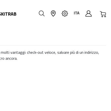
Car
ITA
SKITRAB
molti vantaggi: check-out veloce, salvare più di un indirizzo,
ltro ancora.