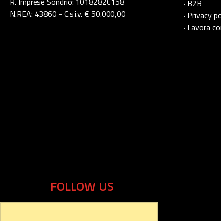
R. Imprese Sondrio: 10182820158
› B2B
N.REA: 43860 - C.s.i.v. € 50.000,00
› Privacy po
› Lavora co
FOLLOW US