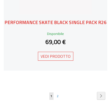
PERFORMANCE SKATE BLACK SINGLE PACK R26
Disponibile
69,00 €
VEDI PRODOTTO
Pagina
Pagin
Succe
Attualmente
Pagina
1
2
stai
leggendo