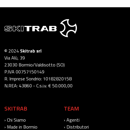
© 2024
Skitrab srl
Via Alù, 39
23030 Bormio/Valdisotto (SO)
P.IVA 00757150149
R. Imprese Sondrio: 10182820158
N.REA: 43860 - C.s.i.v. € 50.000,00
SKITRAB
TEAM
› Chi Siamo
› Agenti
› Made in Bormio
› Distributori