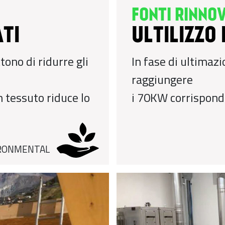
FONTI RINNOV
ATI
ULTILIZZO 
ono di ridurre gli
In fase di ultimaz
raggiungere
 tessuto riduce lo
i 70KW corrisponde
RONMENTAL