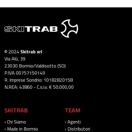
© 2024
Skitrab srl
Via Alù, 39
23030 Bormio/Valdisotto (SO)
P.IVA 00757150149
R. Imprese Sondrio: 10182820158
N.REA: 43860 - C.s.i.v. € 50.000,00
SKITRAB
TEAM
› Chi Siamo
› Agenti
› Made in Bormio
› Distributori