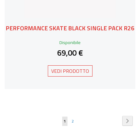
PERFORMANCE SKATE BLACK SINGLE PACK R26
Disponibile
69,00 €
VEDI PRODOTTO
Pagina
Pagin
Succe
Attualmente
Pagina
1
2
stai
leggendo