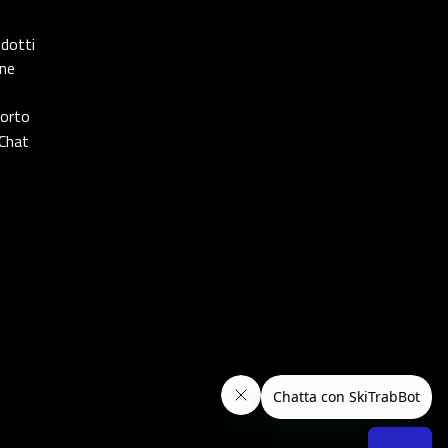
odotti
one
porto
Chat