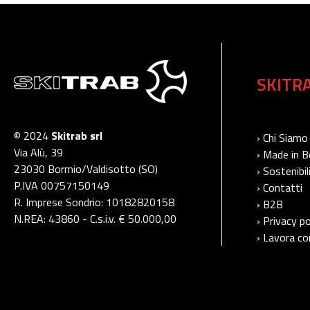
SKITR
© 2024
Skitrab srl
› Chi Siamo
Via Alù, 39
› Made in 
23030 Bormio/Valdisotto (SO)
› Sostenibil
P.IVA 00757150149
› Contatti
R. Imprese Sondrio: 10182820158
› B2B
N.REA: 43860 - C.s.i.v. € 50.000,00
› Privacy po
› Lavora co