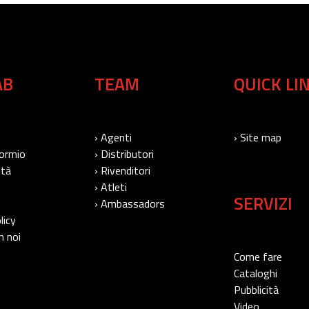
AB
TEAM
QUICK LI
› Agenti
› Site map
Bormio
› Distributori
ità
› Rivenditori
› Atleti
SERVIZI
› Ambassadors
licy
n noi
Come fare
Cataloghi
Pubblicità
Video