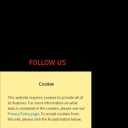
FOLLOW US
Cookie
This website requires cookies to provide all of
its features. For more information on what
data is contained in the cookies, please see our
Privacy Policy page
. To accept cookies from
this site, please click the Accept button below.