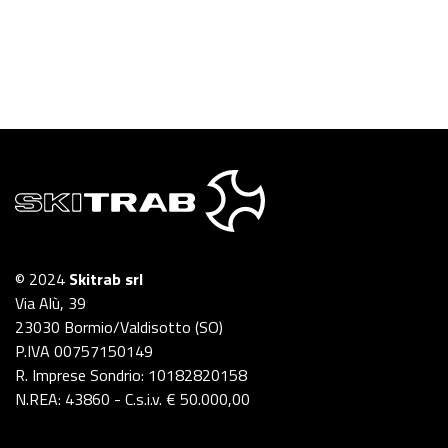
© 2024
Skitrab srl
Via Alù, 39
23030 Bormio/Valdisotto (SO)
P.IVA 00757150149
R. Imprese Sondrio: 10182820158
N.REA: 43860 - C.s.i.v. € 50.000,00