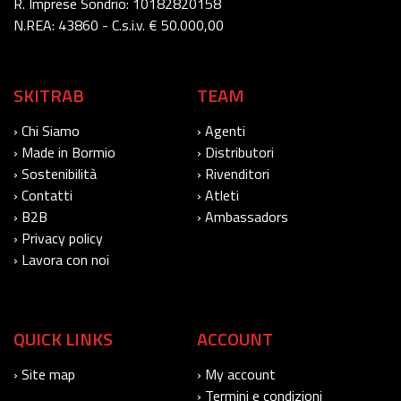
R. Imprese Sondrio: 10182820158
N.REA: 43860 - C.s.i.v. € 50.000,00
SKITRAB
TEAM
› Chi Siamo
› Agenti
› Made in Bormio
› Distributori
› Sostenibilità
› Rivenditori
› Contatti
› Atleti
› B2B
› Ambassadors
› Privacy policy
› Lavora con noi
QUICK LINKS
ACCOUNT
› Site map
› My account
› Termini e condizioni