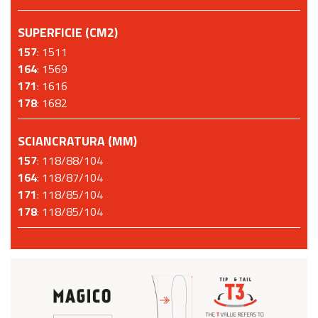
SUPERFICIE (CM2)
157
: 1511
164
: 1569
171
: 1616
178
: 1682
SCIANCRATURA (MM)
157
: 118/88/104
164
: 118/87/104
171
: 118/85/104
178
: 118/85/104