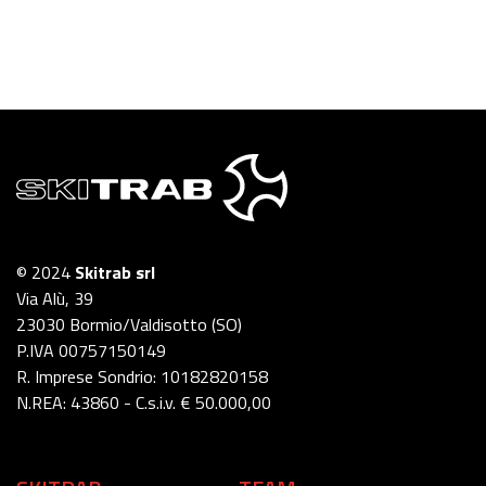
© 2024
Skitrab srl
Via Alù, 39
23030 Bormio/Valdisotto (SO)
P.IVA 00757150149
R. Imprese Sondrio: 10182820158
N.REA: 43860 - C.s.i.v. € 50.000,00